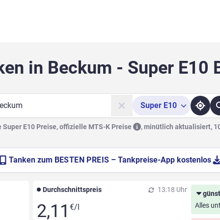
ken in Beckum - Super E10 
Super
E10
he
Super E10 Preise, offizielle
MTS-K Preise
,
minütlich aktualisiert, 
Tanken zum
BESTEN PREIS
– Tankpreise-App kostenlos
Durchschnittspreis
13:18 Uhr
günst
2,11
Alles un
€/l