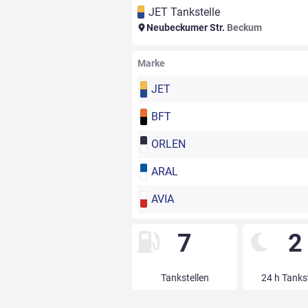
JET Tankstelle
Neubeckumer Str.
Beckum
Marke
JET
BFT
ORLEN
ARAL
AVIA
7
2
Tankstellen
24 h Tanks