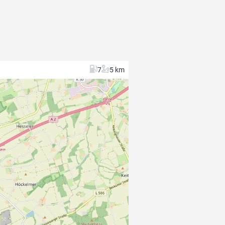
7
5 km