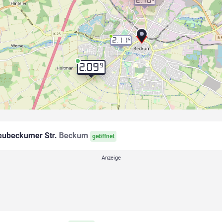
2.10
2.11
9
9
2.09
ubeckumer Str.
Beckum
geöffnet