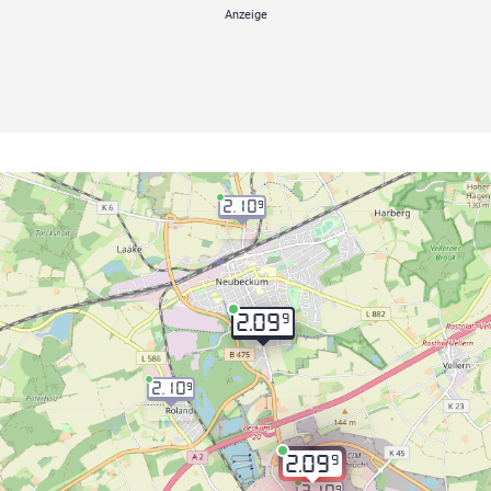
2.10
9
9
2.09
2.10
9
9
2.09
9