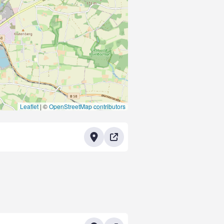
Leaflet
|
©
OpenStreetMap contributors