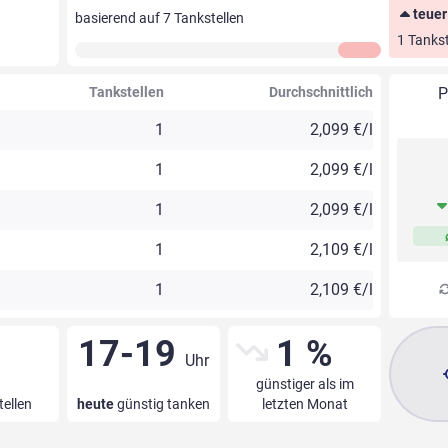
teuer
basierend auf
7
Tankstellen
1 Tankst
Tankstellen
Durchschnittlich
P
1
2,099 €/l
1
2,099 €/l
1
2,099 €/l
1
2,109 €/l
1
2,109 €/l
17-19
1 %
Uhr
günstiger als im
tellen
heute
günstig tanken
letzten Monat