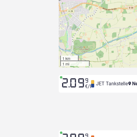
1 km
1 mi
2.09
9
JET Tankstelle
Ne
€/l
9