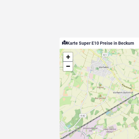
Karte Super E10 Preise in Beckum
+
−