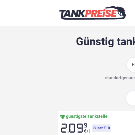
Günstig tan
Suc
standortgenaue 
günstigste Tankstelle
9
2.09
Super E10
€/l