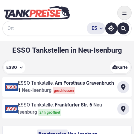
Togg
E5
Suche
ESSO Tankstellen in Neu-Isenburg
ESSO
Karte
ESSO Tankstelle,
Am Forsthaus Gravenbruch
ESSO
1
Neu-Isenburg
geschlossen
ESSO Tankstelle,
Frankfurter Str. 6
Neu-
ESSO
Isenburg
24h geöffnet