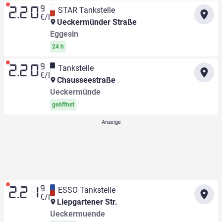
9
STAR Tankstelle
2.20
€/l
Ueckermünder Straße
Eggesin
24 h
9
Tankstelle
2.20
€/l
Chausseestraße
Ueckermünde
geöffnet
9
ESSO Tankstelle
2.21
€/l
Liepgartener Str.
Ueckermuende