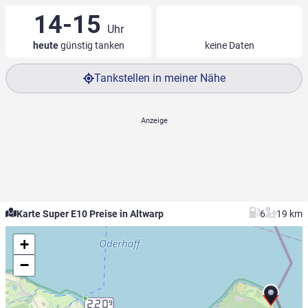
14-15
Uhr
heute
günstig tanken
keine Daten
Tankstellen in meiner Nähe
Karte Super E10 Preise in Altwarp
6
19 km
+
−
2.20
9