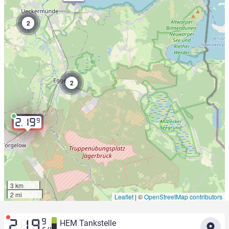
2
2
9
2.19
3 km
2 mi
Leaflet
|
©
OpenStreetMap contributors
9
HEM Tankstelle
2.19