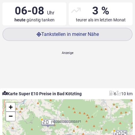
06-08
3 %
Uhr
heute
günstig tanken
teurer als im letzten Monat
Tankstellen in meiner Nähe
Karte Super E10 Preise in Bad Kötzting
6
10 km
+
−
2.01
9.000000000000227
2.00
9