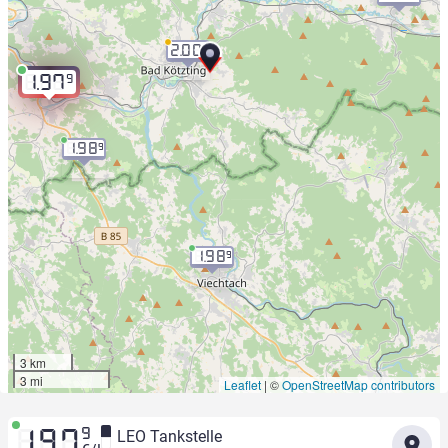
2.00
9
9
1.97
1.98
9
1.98
9
3 km
3 mi
Leaflet
|
©
OpenStreetMap contributors
9
LEO Tankstelle
1.97