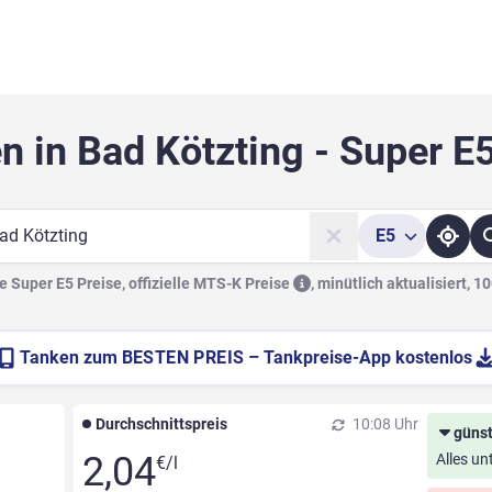
n in Bad Kötzting - Super E
E5
he
 Super E5 Preise, offizielle
MTS-K Preise
,
minütlich aktualisiert, 1
Tanken zum
BESTEN PREIS
– Tankpreise-App kostenlos
Durchschnittspreis
10:08 Uhr
günst
2,04
Alles un
€/l