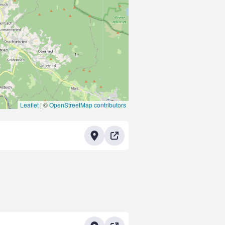
Leaflet
|
©
OpenStreetMap contributors