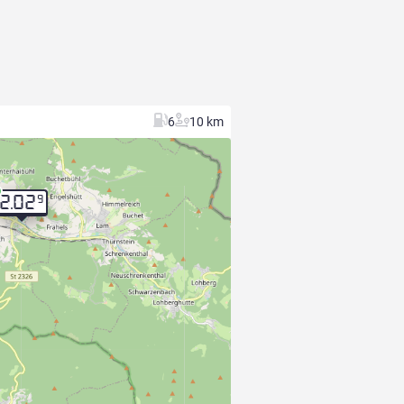
6
10 km
9
2.02