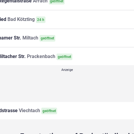
egentalstraße
Arrach
geöffnet
ied
Bad Kötzting
24 h
amer Str.
Miltach
geöffnet
ltacher Str.
Prackenbach
geöffnet
dstrasse
Viechtach
geöffnet