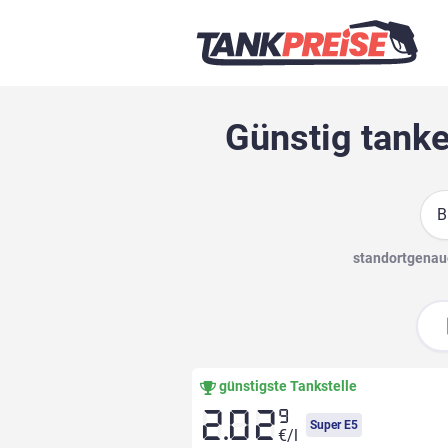
Günstig tanke
Suc
standortgenaue
günstigste Tankstelle
9
2.02
Super E5
€/l