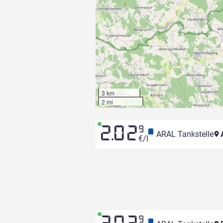
3 km
2 mi
2.02
9
ARAL Tankstelle
A
€/l
9