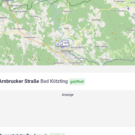
2.04
9
rnbrucker Straße
Bad Kötzting
geöffnet