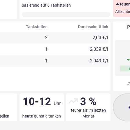
teuer
basierend auf
6
Tankstellen
Alles üb
Tankstellen
Durchschnittlich
P
2
2,03 €/l
1
2,039 €/l
1
2,049 €/l
10-12
3 %
Uhr
teurer als im letzten
tellen
heute
günstig tanken
Monat