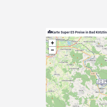
Karte Super E5 Preise in Bad Kötzti
+
−
2.03
9