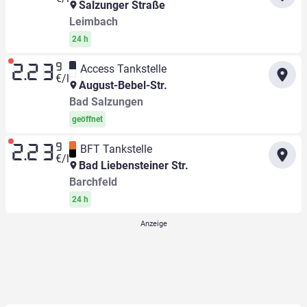
Salzunger Straße
Leimbach
24 h
9
Access Tankstelle
2.23
€/l
August-Bebel-Str.
Bad Salzungen
geöffnet
9
BFT Tankstelle
2.23
€/l
Bad Liebensteiner Str.
Barchfeld
24 h