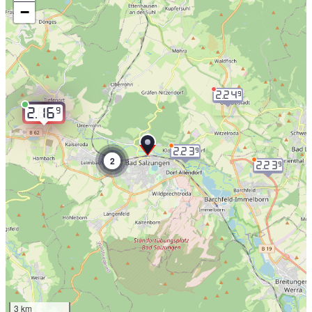
−
2.24
9
9
2.16
2.23
9
2
2.23
9
3 km