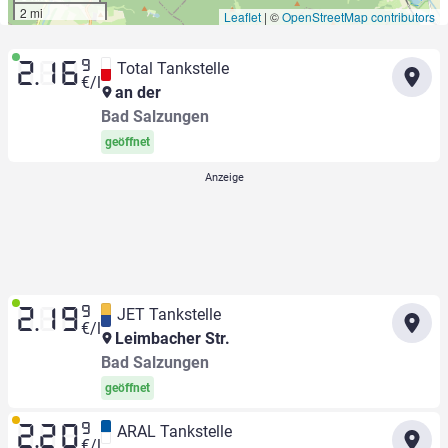
2 mi
Leaflet
|
©
OpenStreetMap contributors
9
Total Tankstelle
2.16
€/l
an der
Bad Salzungen
geöffnet
9
JET Tankstelle
2.19
€/l
Leimbacher Str.
Bad Salzungen
geöffnet
9
ARAL Tankstelle
2.20
€/l