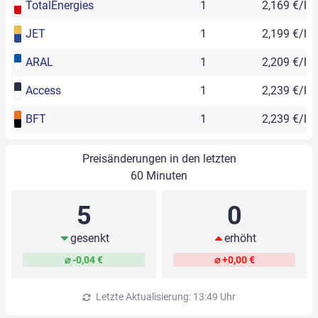
TotalEnergies
1
2,169 €/l
JET
1
2,199 €/l
ARAL
1
2,209 €/l
Access
1
2,239 €/l
BFT
1
2,239 €/l
Preisänderungen in den letzten
60 Minuten
5
0
gesenkt
erhöht
⌀ -0,04 €
⌀ +0,00 €
Letzte Aktualisierung: 13:49 Uhr