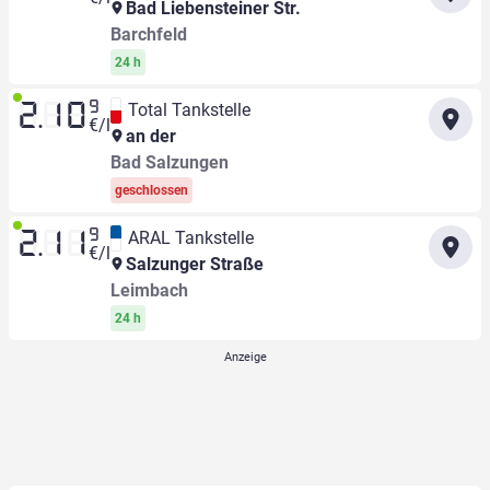
Bad Liebensteiner Str.
Barchfeld
24 h
9
Total Tankstelle
2.10
€/l
an der
Bad Salzungen
geschlossen
9
ARAL Tankstelle
2.11
€/l
Salzunger Straße
Leimbach
24 h