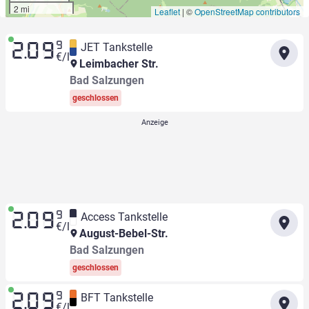
2 mi
Leaflet
|
©
OpenStreetMap contributors
9
JET Tankstelle
2.09
€/l
Leimbacher Str.
Bad Salzungen
geschlossen
9
Access Tankstelle
2.09
€/l
August-Bebel-Str.
Bad Salzungen
geschlossen
9
BFT Tankstelle
2.09
€/l