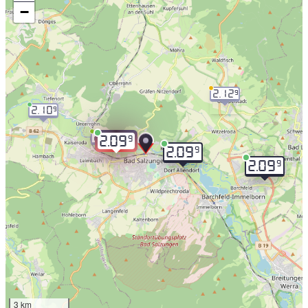
−
2.12
9
2.10
9
2.11
9
9
2.09
9
2.09
9
2.09
3 km