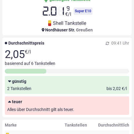
9
2.01
Super E10
€/l
Shell Tankstelle
Nordhäuser Str.
Greußen
Durchschnittspreis
09:41 Uhr
2,05
€/l
basierend auf
6
Tankstellen
günstig
2 Tankstellen
bis 2,02 €/l
teuer
Alles über Durchschnitt gilt als teuer.
Marke
Tankstellen
Durchschnittlich