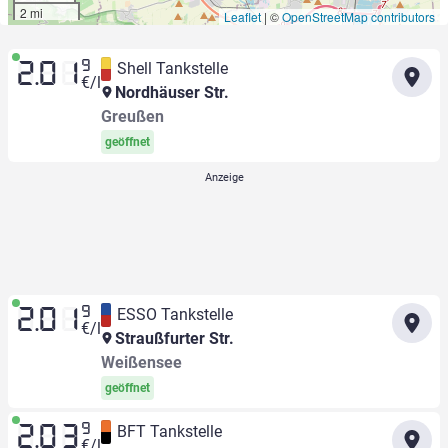
2 mi
Leaflet
|
©
OpenStreetMap contributors
9
Shell Tankstelle
2.01
€/l
Nordhäuser Str.
Greußen
geöffnet
9
ESSO Tankstelle
2.01
€/l
Straußfurter Str.
Weißensee
geöffnet
9
BFT Tankstelle
2.03
€/l