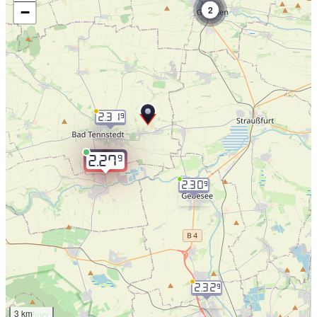
−
2
2.31
9
9
2.27
2.30
9
2.32
9
3 km