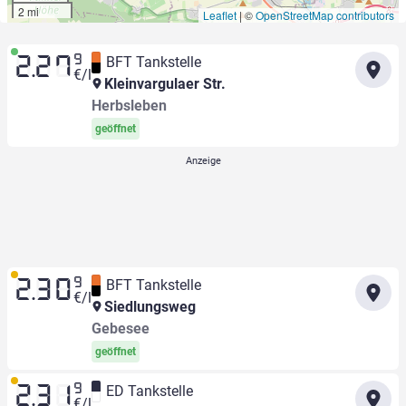
2 mi
Leaflet
|
©
OpenStreetMap contributors
9
BFT Tankstelle
2.27
€/l
Kleinvargulaer Str.
Herbsleben
geöffnet
9
BFT Tankstelle
2.30
€/l
Siedlungsweg
Gebesee
geöffnet
9
ED Tankstelle
2.31
€/l