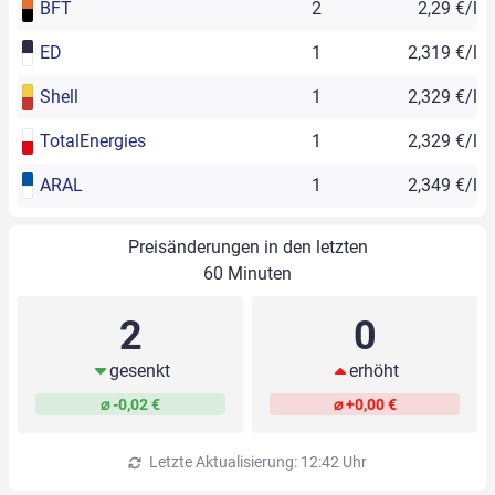
BFT
2
2,29 €/l
ED
1
2,319 €/l
Shell
1
2,329 €/l
TotalEnergies
1
2,329 €/l
ARAL
1
2,349 €/l
Preisänderungen in den letzten
60 Minuten
2
0
gesenkt
erhöht
⌀ -0,02 €
⌀ +0,00 €
Letzte Aktualisierung: 12:42 Uhr