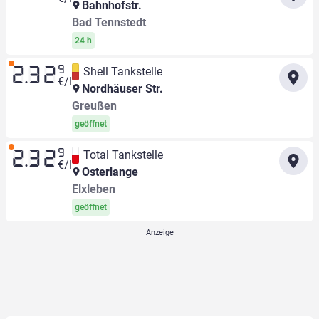
Bahnhofstr.
Bad Tennstedt
24 h
9
Shell Tankstelle
2.32
€/l
Nordhäuser Str.
Greußen
geöffnet
9
Total Tankstelle
2.32
€/l
Osterlange
Elxleben
geöffnet