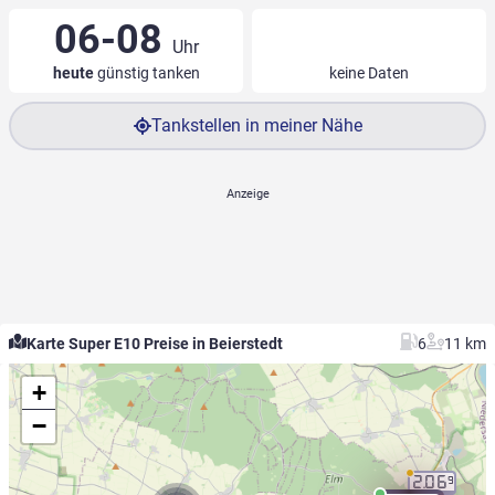
06-08
Uhr
heute
günstig tanken
keine Daten
Tankstellen in meiner Nähe
Karte Super E10 Preise in Beierstedt
6
11 km
+
−
2.06
9