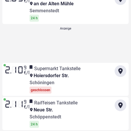
€/l
an der Alten Mühle
Semmenstedt
24 h
9
Supermarkt Tankstelle
2.10
€/l
Hoiersdorfer Str.
Schöningen
geschlossen
9
Raiffeisen Tankstelle
2.11
€/l
Neue Str.
Schöppenstedt
24 h