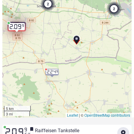
2
2
9
2.09
2.24
9
5 km
3 mi
Leaflet
|
©
OpenStreetMap contributors
9
Raiffeisen Tankstelle
2.09