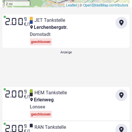
2 mi
Leaflet
|
©
OpenStreetMap contributors
9
JET Tankstelle
2.00
€/l
Lerchenbergstr.
Dornstadt
geschlossen
9
HEM Tankstelle
2.00
€/l
Erlenweg
Lonsee
geschlossen
9
RAN Tankstelle
2.00
€/l