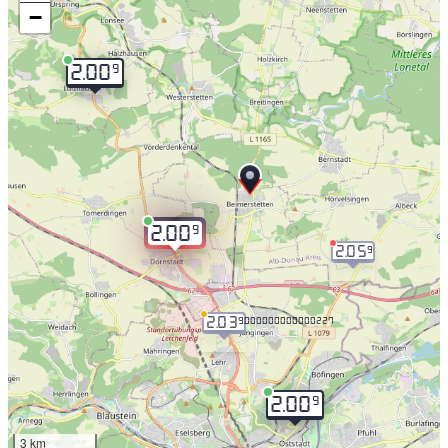
−
9
2.00
9
2.00
2.05
9
2.03
9.000000000000227
9
2.00
3 km