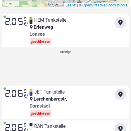
1 mi
Leaflet
|
©
OpenStreetMap contributors
9
HEM Tankstelle
2.05
€/l
Erlenweg
Lonsee
geschlossen
9
JET Tankstelle
2.06
€/l
Lerchenbergstr.
Dornstadt
geschlossen
9
RAN Tankstelle
2.06
€/l