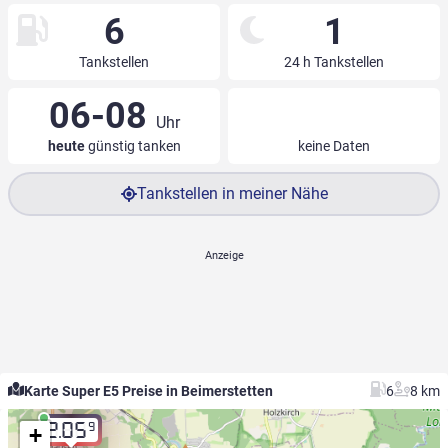
6
1
Tankstellen
24 h Tankstellen
06-08
Uhr
heute
günstig tanken
keine Daten
Tankstellen in meiner Nähe
Karte Super E5 Preise in Beimerstetten
6
8 km
9
2.05
+