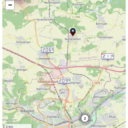
−
2.06
9
2.11
9
2.09
9
2
3 km