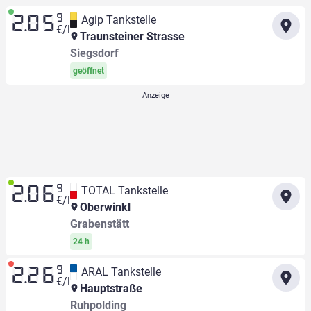
9
Agip Tankstelle
2.05
€/l
Traunsteiner Strasse
Siegsdorf
geöffnet
9
TOTAL Tankstelle
2.06
€/l
Oberwinkl
Grabenstätt
24 h
9
ARAL Tankstelle
2.26
€/l
Hauptstraße
Ruhpolding