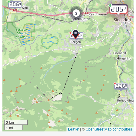
2.06
9
9
2.05
2
2.30
9
2.26
9
2 km
1 mi
Leaflet
|
©
OpenStreetMap contributors