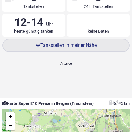
Tankstellen
24 h Tankstellen
12-14
Uhr
heute
günstig tanken
keine Daten
Tankstellen in meiner Nähe
Karte Super E10 Preise in Bergen (Traunstein)
6
5 km
+
−