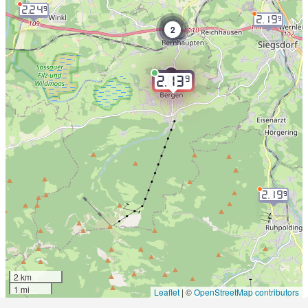
2.24
9
2.19
9
2
9
2.13
2.19
9
2 km
1 mi
Leaflet
|
©
OpenStreetMap contributors