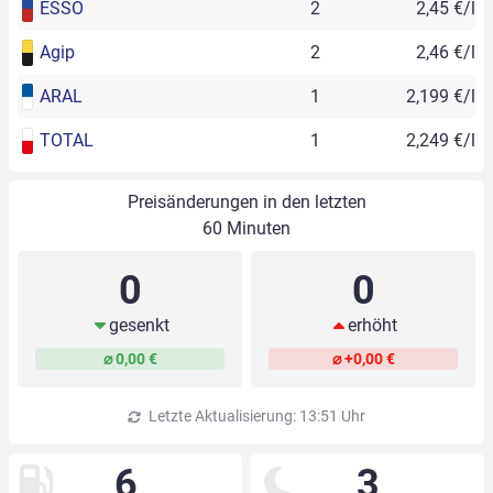
ESSO
2
2,45 €/l
Agip
2
2,46 €/l
ARAL
1
2,199 €/l
TOTAL
1
2,249 €/l
Preisänderungen in den letzten
60 Minuten
0
0
gesenkt
erhöht
⌀ 0,00 €
⌀ +0,00 €
Letzte Aktualisierung: 13:51 Uhr
6
3