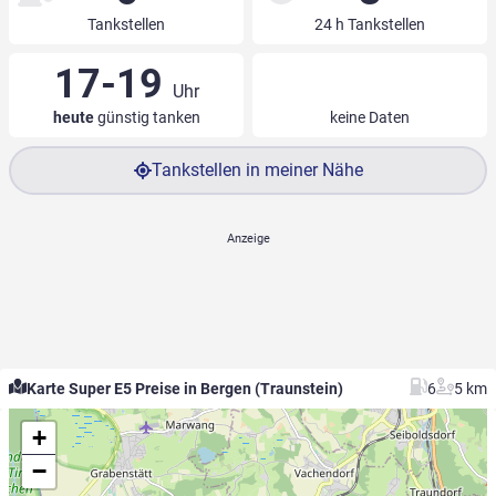
Tankstellen
24 h Tankstellen
17-19
Uhr
heute
günstig tanken
keine Daten
Tankstellen in meiner Nähe
Karte Super E5 Preise in Bergen (Traunstein)
6
5 km
+
−