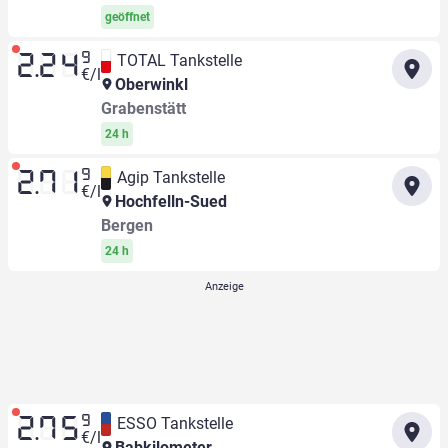
geöffnet
9
TOTAL Tankstelle
2.24
€/l
Oberwinkl
Grabenstätt
24 h
9
Agip Tankstelle
2.71
€/l
Hochfelln-Sued
Bergen
24 h
9
ESSO Tankstelle
2.75
€/l
Babkilometer