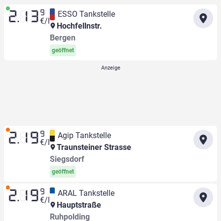
9
ESSO Tankstelle
2.13
€/l
Hochfellnstr.
Bergen
geöffnet
9
Agip Tankstelle
2.19
€/l
Traunsteiner Strasse
Siegsdorf
geöffnet
9
ARAL Tankstelle
2.19
€/l
Hauptstraße
Ruhpolding