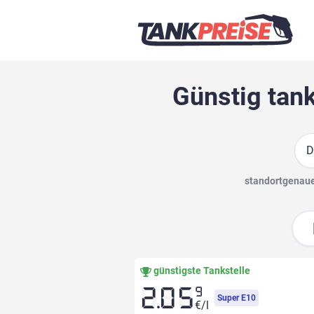
Günstig tank
Suc
standortgenaue 
günstigste Tankstelle
9
2.05
Super E10
€/l