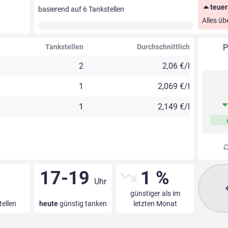
teuer
basierend auf
6
Tankstellen
Alles üb
Tankstellen
Durchschnittlich
P
2
2,06 €/l
1
2,069 €/l
1
2,149 €/l
17-19
1 %
Uhr
günstiger als im
tellen
heute
günstig tanken
letzten Monat