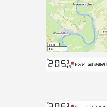
1 km
1 mi
2.05
9
Hoyer Tankstelle
€/l
9