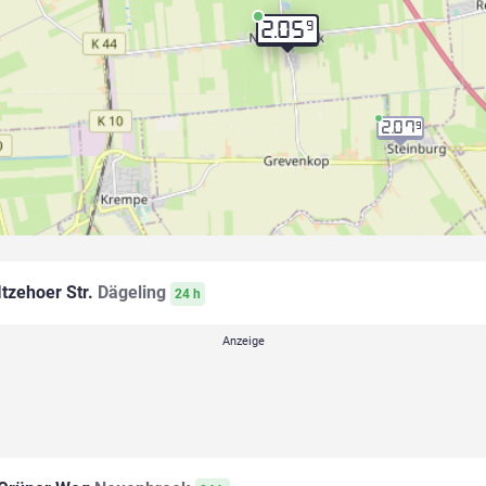
9
2.05
2.07
9
Itzehoer Str.
Dägeling
24 h