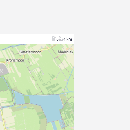
6
4 km