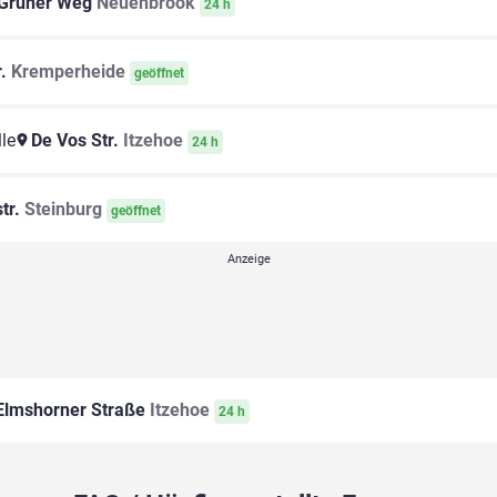
Grüner Weg
Neuenbrook
24 h
r.
Kremperheide
geöffnet
le
De Vos Str.
Itzehoe
24 h
tr.
Steinburg
geöffnet
lmshorner Straße
Itzehoe
24 h