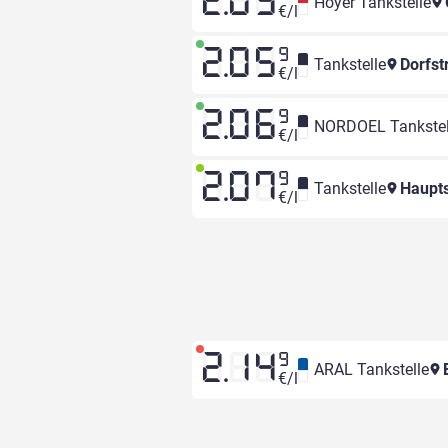
2.05
Hoyer Tankstelle
€/l
2.05
9
Tankstelle
Dorfst
€/l
2.06
9
NORDOEL Tankstel
€/l
2.07
9
Tankstelle
Haupts
€/l
2.14
9
ARAL Tankstelle
E
€/l