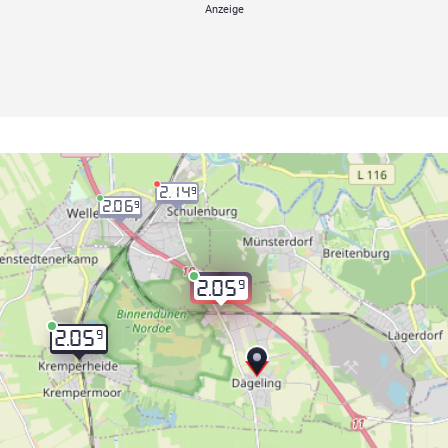
2.14
9
2.06
9
9
2.05
9
2.05