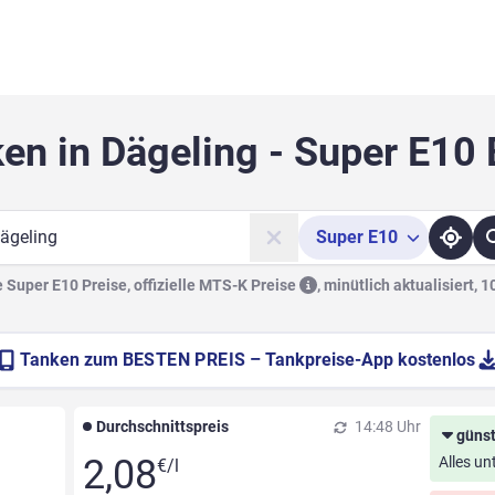
en in Dägeling - Super E10
Super
E10
he
Super E10 Preise, offizielle
MTS-K Preise
,
minütlich aktualisiert, 
Tanken zum
BESTEN PREIS
– Tankpreise-App kostenlos
Durchschnittspreis
14:48 Uhr
günst
2,08
Alles un
€/l