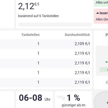
Alles un
2,12
€/l
teuer
basierend auf
6
Tankstellen
Alles üb
Tankstellen
Durchschnittlich
P
1
2,109 €/l
1
2,119 €/l
1
2,119 €/l
1
2,119 €/l
1
2,119 €/l
06-08
1 %
Uhr
günstiger als im