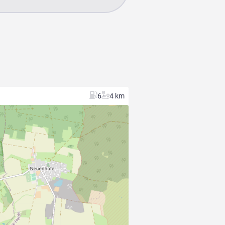
6
4 km