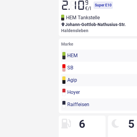
9
2.10
Super E10
€/l
HEM Tankstelle
Johann-Gottlob-Nathusius-Str.
Haldensleben
Marke
HEM
SB
Agip
Hoyer
Raiffeisen
6
5