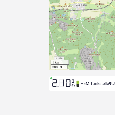
1 km
3000 ft
2.10
9
HEM Tankstelle
J
€/l