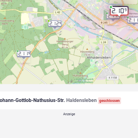
9
2.10
2.11
9
2.1
2.12
9
2.11
9
ohann-Gottlob-Nathusius-Str.
Haldensleben
geschlossen