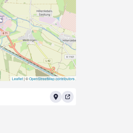
1
9
Leaflet
|
©
OpenStreetMap contributors