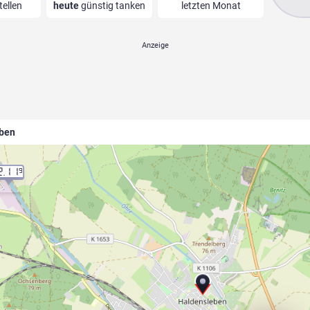
tellen
heute
günstig tanken
letzten Monat
eben
2.11
9