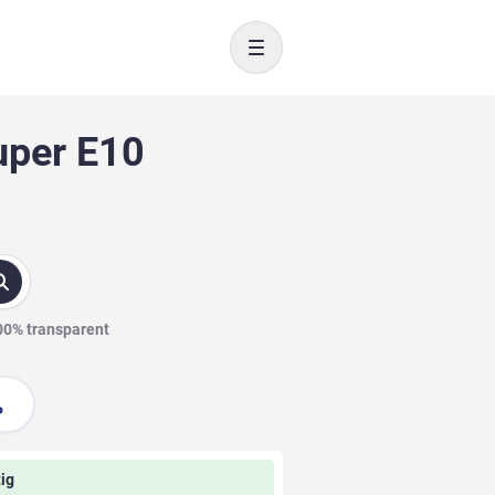
Toggle navigation
uper E10
100% transparent
ig