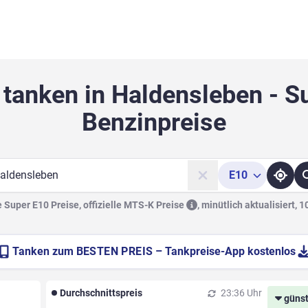
 tanken in Haldensleben - S
Benzinpreise
E10
he
Super E10 Preise, offizielle
MTS-K Preise
,
minütlich aktualisiert, 
Tanken zum
BESTEN PREIS
– Tankpreise-App kostenlos
Durchschnittspreis
23:36 Uhr
günst