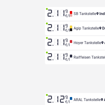
2.11
9
SB Tankstelle
Ind
€/l
2.11
9
Agip Tankstelle
D
€/l
2.11
9
Hoyer Tankstelle
€/l
2.11
9
Raiffeisen Tankstel
€/l
2.12
9
ARAL Tankstelle
A
€/l