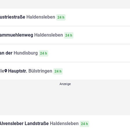
ustriestraße
Haldensleben
24 h
ammuehlenweg
Haldensleben
24 h
an der
Hundisburg
24 h
le
Hauptstr.
Bülstringen
24 h
lvensleber Landstraße
Haldensleben
24 h