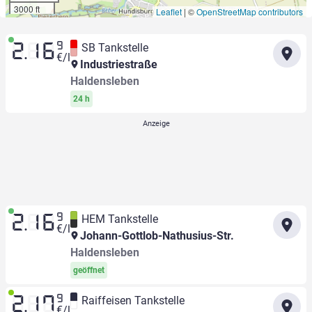
3000 ft
Leaflet
|
©
OpenStreetMap contributors
9
SB Tankstelle
2.16
€/l
Industriestraße
Haldensleben
24 h
9
HEM Tankstelle
2.16
€/l
Johann-Gottlob-Nathusius-Str.
Haldensleben
geöffnet
9
Raiffeisen Tankstelle
2.17
€/l