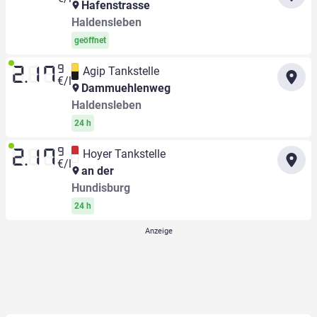
Hafenstrasse
Haldensleben
geöffnet
9
Agip Tankstelle
2.17
€/l
Dammuehlenweg
Haldensleben
24 h
9
Hoyer Tankstelle
2.17
€/l
an der
Hundisburg
24 h