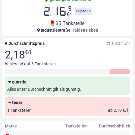
9
2.16
Super E5
€/l
SB Tankstelle
Industriestraße
Haldensleben
Durchschnittspreis
08:04 Uhr
2,18
€/l
basierend auf
6
Tankstellen
günstig
Alles unter Durchschnitt gilt als günstig.
teuer
1 Tankstellen
ab 2,19 €/l
Marke
Tankstellen
Durchschnittlich