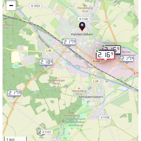
−
2.17
9
9
2.16
9
2.16
2.17
9
2.18
9
2.17
9
1 km