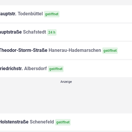
auptstr.
Todenbüttel
geöffnet
uptstraße
Schafstedt
24 h
heodor-Storm-Straße
Hanerau-Hademarschen
geöffnet
riedrichstr.
Albersdorf
geöffnet
olstenstraße
Schenefeld
geöffnet