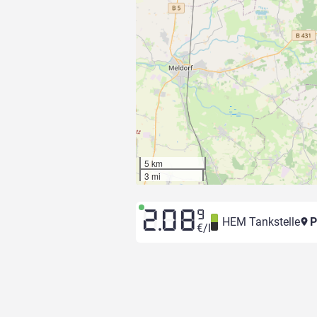
5 km
3 mi
2.08
9
HEM Tankstelle
P
€/l