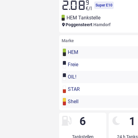
9
2.08
Super E10
€/l
HEM Tankstelle
Poggensteert
Hamdorf
Marke
HEM
Freie
OIL!
STAR
Shell
6
1
Tankstellen
24 h Tanks