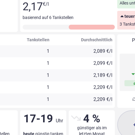
2,17
Alles un
€/l
teuer
basierend auf
6
Tankstellen
3 Tankst
Tankstellen
Durchschnittlich
P
1
2,089 €/l
1
2,099 €/l
1
2,189 €/l
1
2,209 €/l
1
2,209 €/l
17-19
4 %
Uhr
günstiger als im
tellen
heute
günstig tanken
letzten Monat