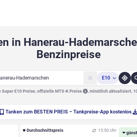
en in Hanerau-Hademarsche
Benzinpreise
E10
he
Super E10 Preise, offizielle
MTS-K Preise
,
minütlich aktualisiert, 
Tanken zum
BESTEN PREIS
– Tankpreise-App kostenlos
Durchschnittspreis
15:50 Uhr
günst