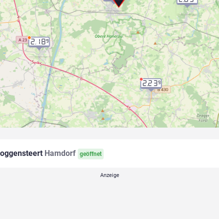
2.18
9
2.23
9
oggensteert
Hamdorf
geöffnet