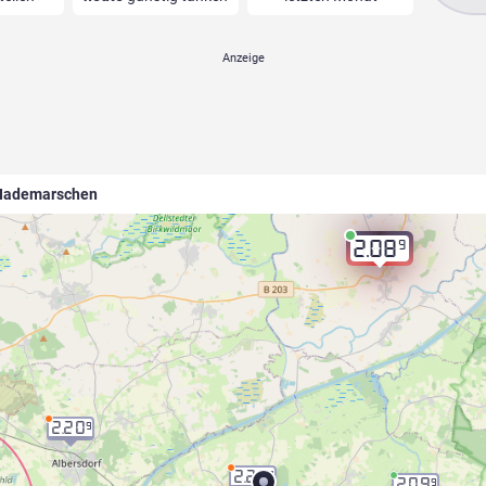
-Hademarschen
9
2.08
2.20
9
2.20
9
2.09
9