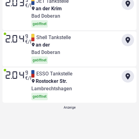
9
JET Tankstelle
2.03
€/l
an der Krim
Bad Doberan
geöffnet
9
Shell Tankstelle
2.04
€/l
an der
Bad Doberan
geöffnet
9
ESSO Tankstelle
2.04
€/l
Rostocker Str.
Lambrechtshagen
geöffnet