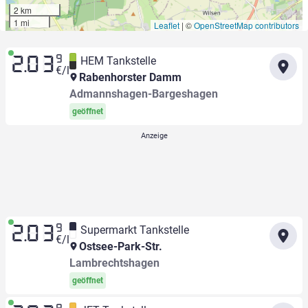
2 km
1 mi
Leaflet
|
©
OpenStreetMap contributors
9
HEM Tankstelle
2.03
€/l
Rabenhorster Damm
Admannshagen-Bargeshagen
geöffnet
9
Supermarkt Tankstelle
2.03
€/l
Ostsee-Park-Str.
Lambrechtshagen
geöffnet