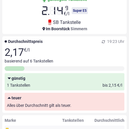
9
2.14
Super E5
€/l
SB Tankstelle
Im Boorstück
Simmern
Durchschnittspreis
19:23 Uhr
2,17
€/l
basierend auf
6
Tankstellen
günstig
1 Tankstellen
bis 2,15 €/l
teuer
Alles über Durchschnitt gilt als teuer.
Marke
Tankstellen
Durchschnittlich