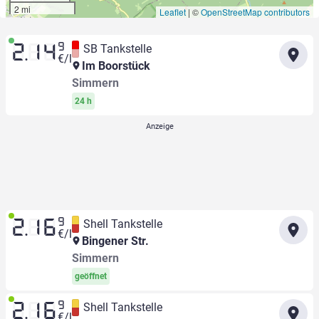
2 mi
Leaflet
|
©
OpenStreetMap contributors
9
SB Tankstelle
2.14
€/l
Im Boorstück
Simmern
24 h
9
Shell Tankstelle
2.16
€/l
Bingener Str.
Simmern
geöffnet
9
Shell Tankstelle
2.16
€/l