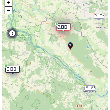
+
−
2.13
9
9
2.08
2
9
2.08
2.12
9