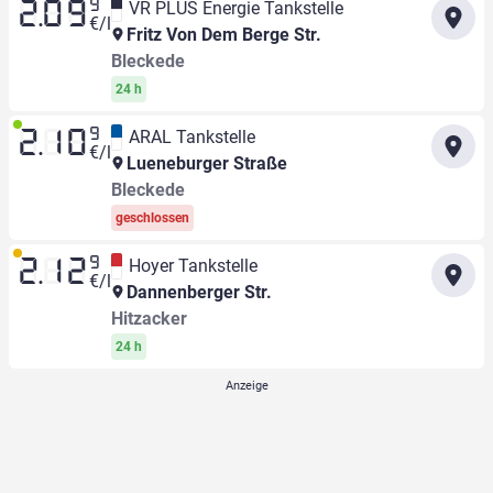
9
VR PLUS Energie Tankstelle
2.09
€/l
Fritz Von Dem Berge Str.
Bleckede
24 h
9
ARAL Tankstelle
2.10
€/l
Lueneburger Straße
Bleckede
geschlossen
9
Hoyer Tankstelle
2.12
€/l
Dannenberger Str.
Hitzacker
24 h