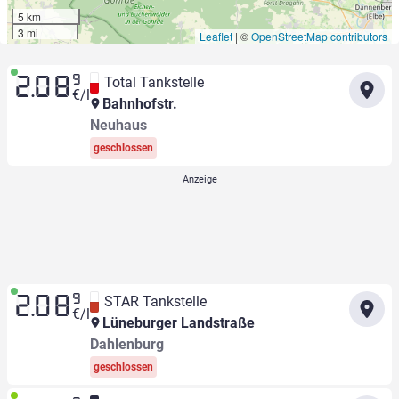
5 km
3 mi
Leaflet
|
©
OpenStreetMap contributors
9
Total Tankstelle
2.08
€/l
Bahnhofstr.
Neuhaus
geschlossen
9
STAR Tankstelle
2.08
€/l
Lüneburger Landstraße
Dahlenburg
geschlossen