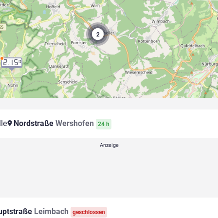
2
2.15
0
le
Nordstraße
Wershofen
24 h
ptstraße
Leimbach
geschlossen