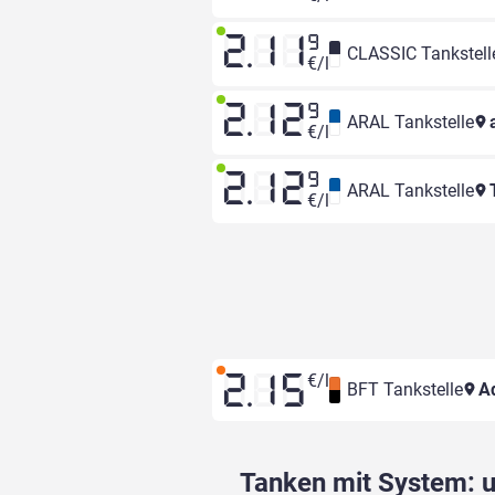
2.11
9
CLASSIC Tankstell
€/l
2.12
9
ARAL Tankstelle
a
€/l
2.12
9
ARAL Tankstelle
T
€/l
€/l
2.15
BFT Tankstelle
Ad
Tanken mit System: un