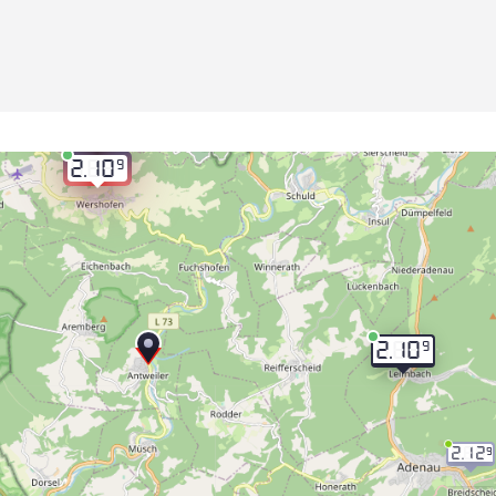
9
2.10
9
2.10
2.12
9