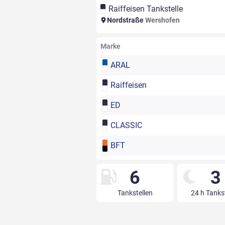
Raiffeisen Tankstelle
Nordstraße
Wershofen
Marke
ARAL
Raiffeisen
ED
CLASSIC
BFT
6
3
Tankstellen
24 h Tanks