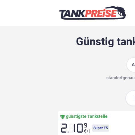
Günstig tan
Suc
standortgenaue
günstigste Tankstelle
9
2.10
Super E5
€/l