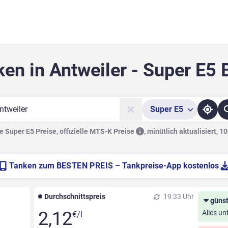
ken in Antweiler - Super E5 
Super
E5
he
 Super E5 Preise, offizielle
MTS-K Preise
,
minütlich aktualisiert, 1
Tanken zum
BESTEN PREIS
– Tankpreise-App kostenlos
Durchschnittspreis
19:33 Uhr
günst
2,12
Alles un
€/l