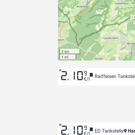
2 km
1 mi
2.10
9
Raiffeisen Tankstel
€/l
2.10
9
ED Tankstelle
Hau
€/l