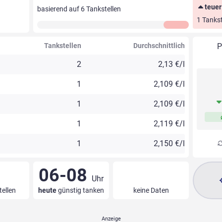
teuer
basierend auf
6
Tankstellen
1 Tankst
Tankstellen
Durchschnittlich
P
2
2,13 €/l
1
2,109 €/l
1
2,109 €/l
1
2,119 €/l
1
2,150 €/l
06-08
Uhr
tellen
heute
günstig tanken
keine Daten