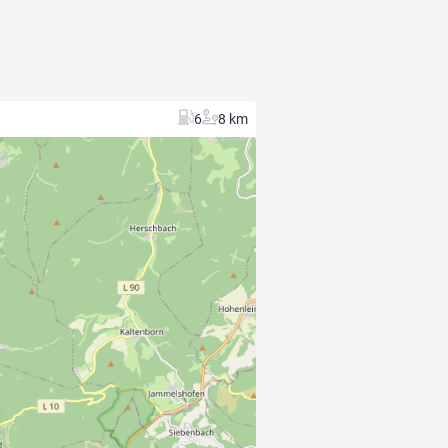
6
8 km