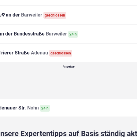
e
an der
Barweiler
geschlossen
n der Bundesstraße
Barweiler
24 h
rierer Straße
Adenau
geschlossen
enauer Str.
Nohn
24 h
sere Expertentipps auf Basis ständig akt