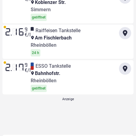
Koblenzer Str.
Simmern
geöffnet
9
Raiffeisen Tankstelle
2.16
€/l
Am Fischlerbach
Rheinböllen
24 h
9
ESSO Tankstelle
2.17
€/l
Bahnhofstr.
Rheinböllen
geöffnet