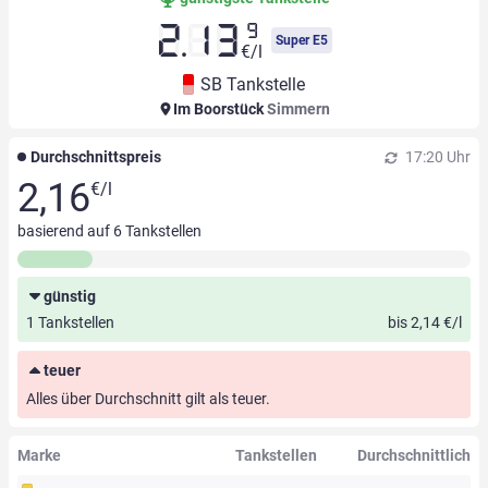
9
2.13
Super E5
€/l
SB Tankstelle
Im Boorstück
Simmern
Durchschnittspreis
17:20 Uhr
2,16
€/l
basierend auf
6
Tankstellen
günstig
1 Tankstellen
bis 2,14 €/l
teuer
Alles über Durchschnitt gilt als teuer.
Marke
Tankstellen
Durchschnittlich