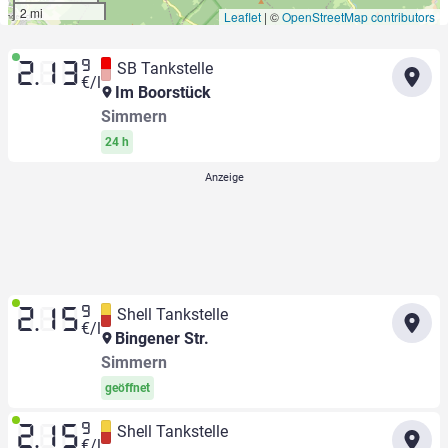
2 mi
Leaflet
|
©
OpenStreetMap contributors
9
SB Tankstelle
2.13
€/l
Im Boorstück
Simmern
24 h
9
Shell Tankstelle
2.15
€/l
Bingener Str.
Simmern
geöffnet
9
Shell Tankstelle
2.15
€/l