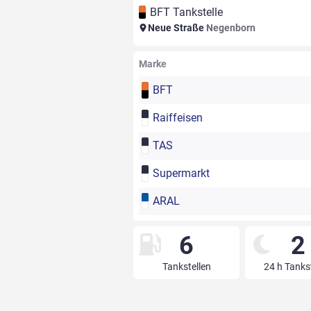
BFT Tankstelle
Neue Straße
Negenborn
Marke
BFT
Raiffeisen
TAS
Supermarkt
ARAL
6
2
Tankstellen
24 h Tanks