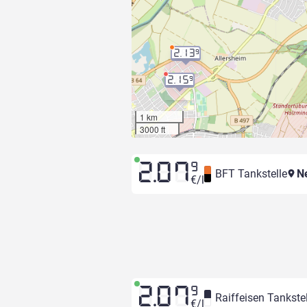
2.13
9
2.15
9
1 km
3000 ft
2.07
9
BFT Tankstelle
Ne
€/l
2.07
9
Raiffeisen Tankstel
€/l