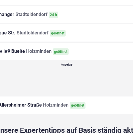
nanger
Stadtoldendorf
24 h
ue Str.
Stadtoldendorf
geöffnet
elle
Buelte
Holzminden
geöffnet
llersheimer Straße
Holzminden
geöffnet
sere Expertentipps auf Basis ständig akt