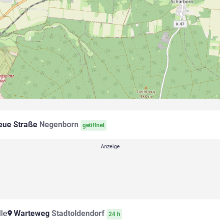
ue Straße
Negenborn
geöffnet
le
Warteweg
Stadtoldendorf
24 h