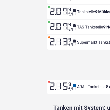
2.07
9
Tankstelle
Mühle
€/l
2.07
9
TAS Tankstelle
Ne
€/l
2.13
9
Supermarkt Tankst
€/l
2.15
9
ARAL Tankstelle
A
€/l
Tanken mit System: un