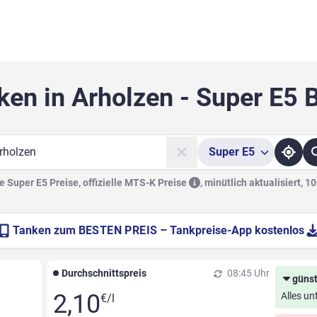
ken in Arholzen - Super E5 
Super
E5
he
 Super E5 Preise, offizielle
MTS-K Preise
,
minütlich aktualisiert, 1
Tanken zum
BESTEN PREIS
– Tankpreise-App kostenlos
Durchschnittspreis
08:45 Uhr
günst
2,10
Alles un
€/l