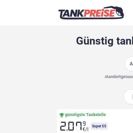
Günstig tan
Suc
standortgenaue
günstigste Tankstelle
9
2.07
Super E5
€/l