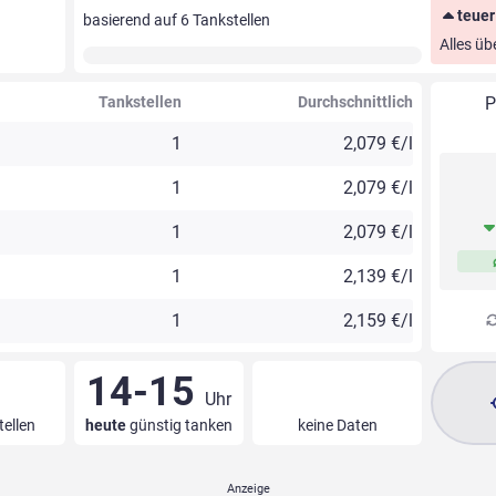
teuer
basierend auf
6
Tankstellen
Alles üb
Tankstellen
Durchschnittlich
P
1
2,079 €/l
1
2,079 €/l
1
2,079 €/l
1
2,139 €/l
1
2,159 €/l
14-15
Uhr
tellen
heute
günstig tanken
keine Daten