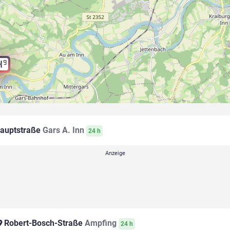
9
4
auptstraße
Gars A. Inn
24 h
Robert-Bosch-Straße
Ampfing
24 h