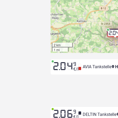
2.0
2 km
1 mi
2.04
9
AVIA Tankstelle
H
€/l
2.06
9
DELTIN Tankstelle
€/l