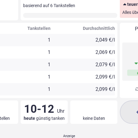
teuer
basierend auf
6
Tankstellen
Alles üb
Tankstellen
Durchschnittlich
P
1
2,049 €/l
1
2,069 €/l
1
2,079 €/l
1
2,099 €/l
1
2,099 €/l
10-12
Uhr
tellen
heute
günstig tanken
keine Daten