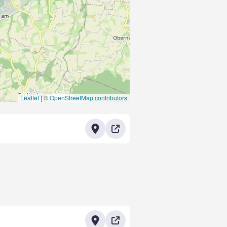
Leaflet
|
©
OpenStreetMap contributors