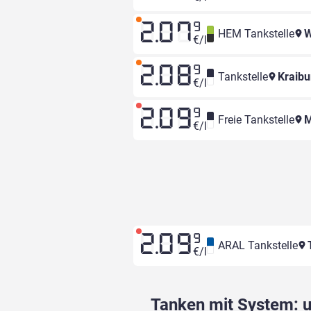
2.07
9
HEM Tankstelle
W
€/l
2.08
9
Tankstelle
Kraibu
€/l
2.09
9
Freie Tankstelle
M
€/l
2.09
9
ARAL Tankstelle
T
€/l
Tanken mit System: un