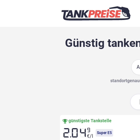
Günstig tanken
Suc
standortgenaue
günstigste Tankstelle
9
2.04
Super E5
€/l