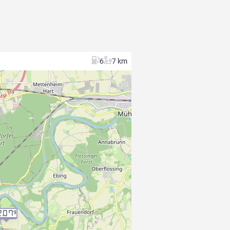
6
7 km
2.07
9