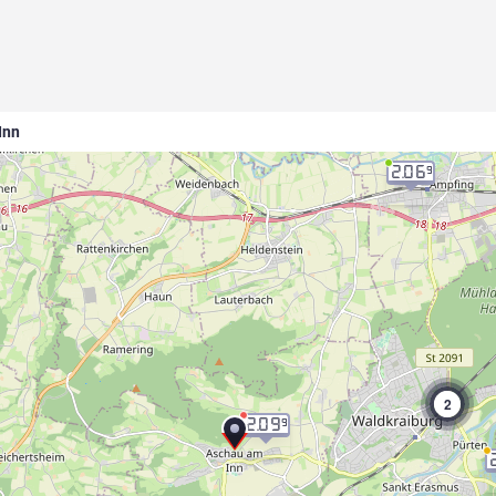
Inn
2.06
9
2
2.09
9