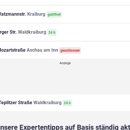
atzmannstr.
Kraiburg
geöffnet
rger Str.
Waldkraiburg
24 h
ozartstraße
Aschau am Inn
geschlossen
eplitzer Straße
Waldkraiburg
24 h
sere Expertentipps auf Basis ständig akt