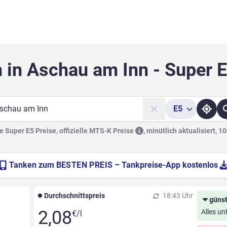
 in Aschau am Inn - Super 
E5
he
 Super E5 Preise, offizielle
MTS-K Preise
,
minütlich aktualisiert, 1
Tanken zum
BESTEN PREIS
– Tankpreise-App kostenlos
Durchschnittspreis
18:43 Uhr
günst
2,08
Alles un
€/l