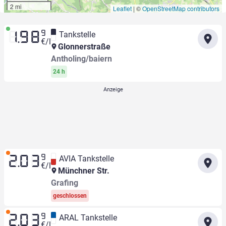
2 mi
Leaflet
|
©
OpenStreetMap contributors
9
Tankstelle
1.98
€/l
Glonnerstraße
Antholing/baiern
24 h
9
AVIA Tankstelle
2.03
€/l
Münchner Str.
Grafing
geschlossen
9
ARAL Tankstelle
2.03
€/l