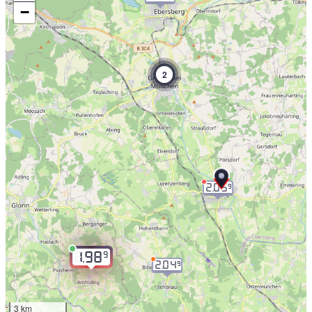
−
2
2.05
9
9
1.98
2.04
9
3 km