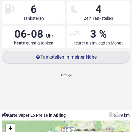
6
4
Tankstellen
24 h Tankstellen
06-08
3 %
Uhr
heute
günstig tanken
teurer als im letzten Monat
Tankstellen in meiner Nähe
Karte Super E5 Preise in Aßling
6
9 km
+
2.03
9.000000000000227