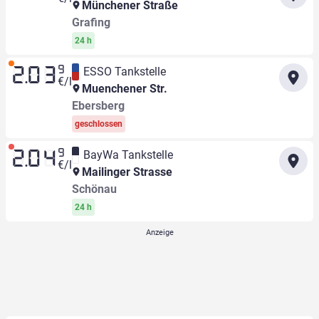
Münchener Straße
Grafing
24 h
9
ESSO Tankstelle
2.03
€/l
Muenchener Str.
Ebersberg
geschlossen
9
BayWa Tankstelle
2.04
€/l
Mailinger Strasse
Schönau
24 h