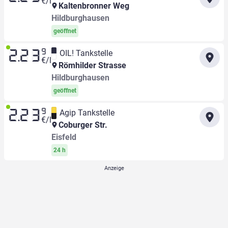
€/l
Kaltenbronner Weg
Hildburghausen
geöffnet
9
OIL! Tankstelle
2.23
€/l
Römhilder Strasse
Hildburghausen
geöffnet
9
Agip Tankstelle
2.23
€/l
Coburger Str.
Eisfeld
24 h