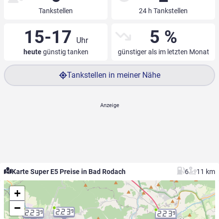
Tankstellen
24 h Tankstellen
15-17
5 %
Uhr
heute
günstig tanken
günstiger als im letzten Monat
Tankstellen in meiner Nähe
Karte Super E5 Preise in Bad Rodach
6
11 km
+
−
2.23
9
2.23
9
2.23
9