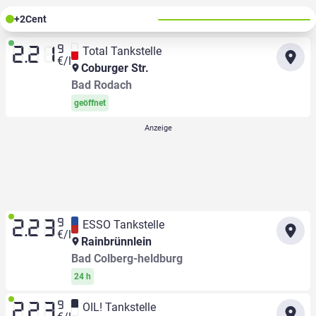
+
2
Cent
9
Total Tankstelle
2.21
€/l
Coburger Str.
Bad Rodach
geöffnet
9
ESSO Tankstelle
2.23
€/l
Rainbrünnlein
Bad Colberg-heldburg
24 h
9
OIL! Tankstelle
2.23