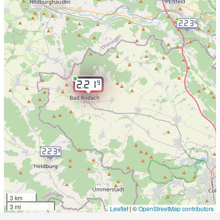
2.23
9
9
2.21
2.23
9
3 km
3 mi
Leaflet
|
©
OpenStreetMap contributors