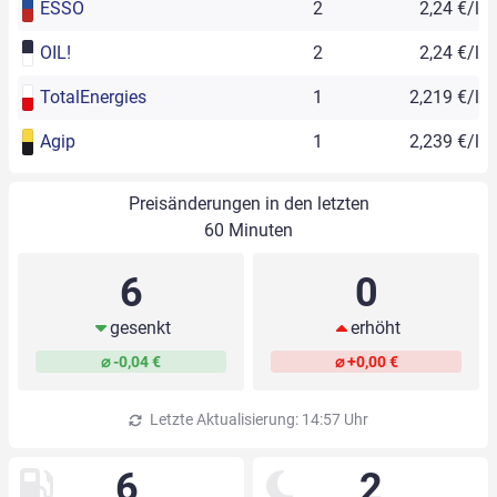
ESSO
2
2,24 €/l
OIL!
2
2,24 €/l
TotalEnergies
1
2,219 €/l
Agip
1
2,239 €/l
Preisänderungen in den letzten
60 Minuten
6
0
gesenkt
erhöht
⌀ -0,04 €
⌀ +0,00 €
Letzte Aktualisierung: 14:57 Uhr
6
2