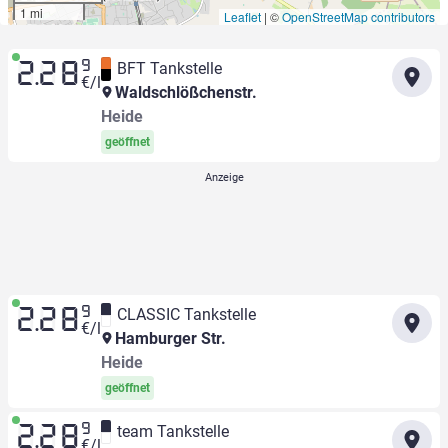
1 mi
Leaflet
|
©
OpenStreetMap contributors
9
BFT Tankstelle
2.28
€/l
Waldschlößchenstr.
Heide
geöffnet
9
CLASSIC Tankstelle
2.28
€/l
Hamburger Str.
Heide
geöffnet
9
team Tankstelle
2.28
€/l