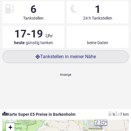
6
1
Tankstellen
24 h Tankstellen
17-19
Uhr
heute
günstig tanken
keine Daten
Tankstellen in meiner Nähe
Karte Super E5 Preise in Barkenholm
6
7 km
2.30
9
+