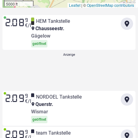
5000 ft
Leaflet
|
©
OpenStreetMap contributors
9
HEM Tankstelle
2.08
€/l
Chausseestr.
Gägelow
geöffnet
9
NORDOEL Tankstelle
2.09
€/l
Querstr.
Wismar
geöffnet
9
team Tankstelle
2.09
€/l