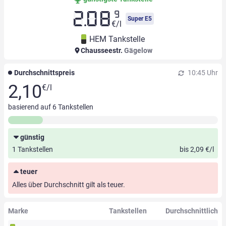
9
2.08
Super E5
€/l
HEM Tankstelle
Chausseestr.
Gägelow
Durchschnittspreis
10:45 Uhr
2,10
€/l
basierend auf
6
Tankstellen
günstig
1 Tankstellen
bis 2,09 €/l
teuer
Alles über Durchschnitt gilt als teuer.
Marke
Tankstellen
Durchschnittlich