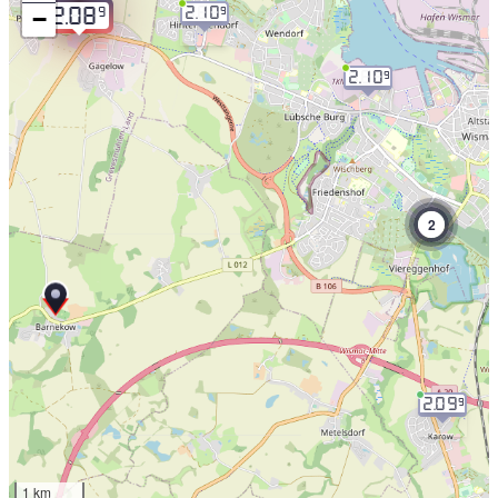
−
2.10
9
9
2.08
2.10
9
2
2.09
9
1 km