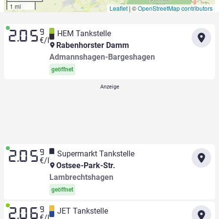
1 mi
Leaflet
|
©
OpenStreetMap contributors
9
HEM Tankstelle
2.05
€/l
Rabenhorster Damm
Admannshagen-Bargeshagen
geöffnet
9
Supermarkt Tankstelle
2.05
€/l
Ostsee-Park-Str.
Lambrechtshagen
geöffnet
9
JET Tankstelle
2.06
€/l