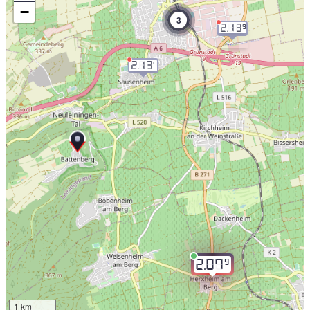
−
3
2.13
9
2.13
9
9
2.07
1 km