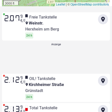
3000 ft
Leaflet
|
©
OpenStreetMap contributors
9
Freie Tankstelle
2.07
€/l
Weinstr.
Herxheim am Berg
24 h
9
OIL! Tankstelle
2.12
€/l
Kirchheimer Straße
Grünstadt
24 h
9
Total Tankstelle
2.13
€/l