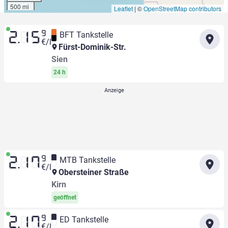
500 mi
Leaflet
|
©
OpenStreetMap contributors
9
BFT Tankstelle
2.15
€/l
Fürst-Dominik-Str.
Sien
24 h
9
MTB Tankstelle
2.17
€/l
Obersteiner Straße
Kirn
geöffnet
9
ED Tankstelle
2.17
€/l