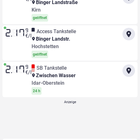
Binger Landstraße
Kirn
geöffnet
9
Access Tankstelle
2.17
€/l
Binger Landstr.
Hochstetten
geöffnet
9
SB Tankstelle
2.17
€/l
Zwischen Wasser
Idar-Oberstein
24 h