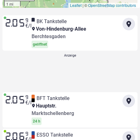
1 mi
Leaflet
|
©
OpenStreetMap contributors
9
BK Tankstelle
2.05
€/l
Von-Hindenburg-Allee
Berchtesgaden
geöffnet
9
BFT Tankstelle
2.05
€/l
Hauptstr.
Marktschellenberg
24 h
9
ESSO Tankstelle
2.06
€/l