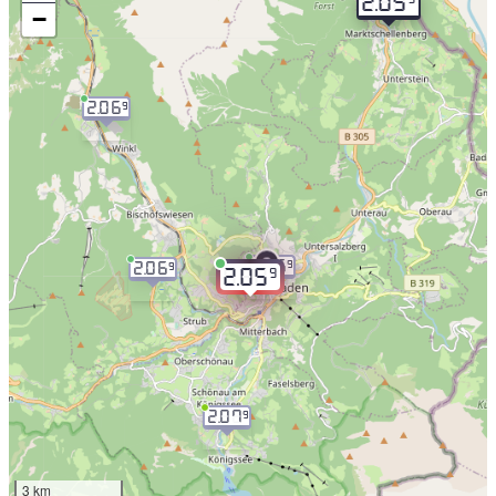
2.05
−
2.06
9
2.06
9
2.06
9
9
2.05
2.07
9
3 km