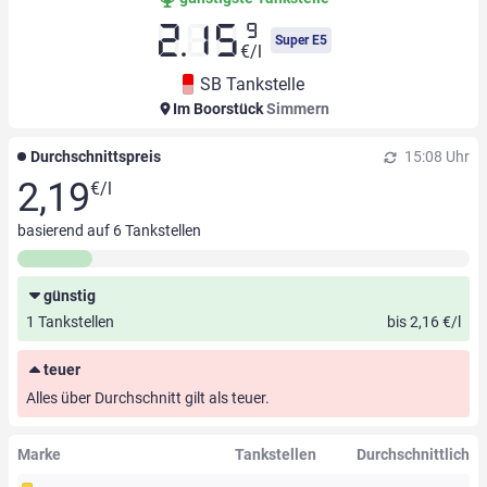
9
2.15
Super E5
€/l
SB Tankstelle
Im Boorstück
Simmern
Durchschnittspreis
15:08 Uhr
2,19
€/l
basierend auf
6
Tankstellen
günstig
1 Tankstellen
bis 2,16 €/l
teuer
Alles über Durchschnitt gilt als teuer.
Marke
Tankstellen
Durchschnittlich