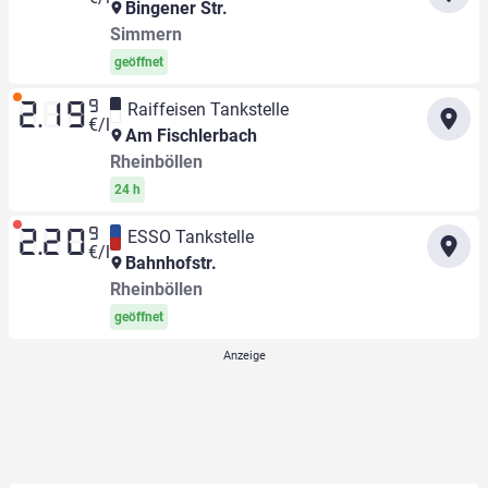
Bingener Str.
Simmern
geöffnet
9
Raiffeisen Tankstelle
2.19
€/l
Am Fischlerbach
Rheinböllen
24 h
9
ESSO Tankstelle
2.20
€/l
Bahnhofstr.
Rheinböllen
geöffnet