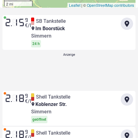
2 mi
Leaflet
|
©
OpenStreetMap contributors
9
SB Tankstelle
2.15
€/l
Im Boorstück
Simmern
24 h
9
Shell Tankstelle
2.18
€/l
Koblenzer Str.
Simmern
geöffnet
9
Shell Tankstelle
2.18
€/l