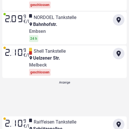
geschlossen
9
NORDOEL Tankstelle
2.09
€/l
Bahnhofstr.
Embsen
24 h
9
Shell Tankstelle
2.10
€/l
Uelzener Str.
Melbeck
geschlossen
9
Raiffeisen Tankstelle
2.10
€/l
Schützenallee