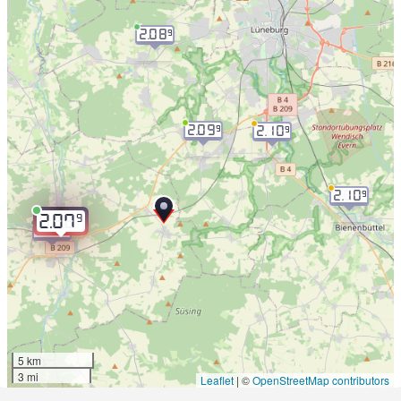
2.08
9
2.09
9
2.10
9
2.10
9
9
2.07
2.08
9
5 km
3 mi
Leaflet
|
©
OpenStreetMap contributors