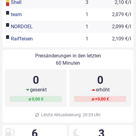
Shell
3
2,10 €/l
team
1
2,079 €/l
NORDOEL
1
2,099 €/l
Raiffeisen
1
2,109 €/l
Preisänderungen in den letzten
60 Minuten
0
0
gesenkt
erhöht
⌀ 0,00 €
⌀ +0,00 €
Letzte Aktualisierung: 20:33 Uhr
6
3