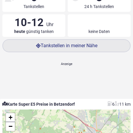
Tankstellen
24 h Tankstellen
10-12
Uhr
heute
günstig tanken
keine Daten
Tankstellen in meiner Nähe
Karte Super E5 Preise in Betzendorf
6
11 km
+
−