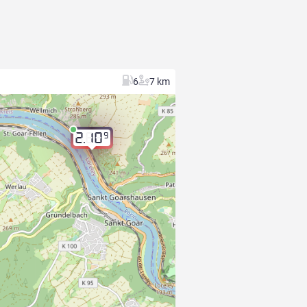
6
7 km
9
2.10