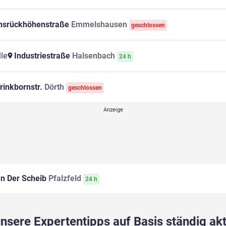
srückhöhenstraße
Emmelshausen
geschlossen
le
Industriestraße
Halsenbach
24 h
rinkbornstr.
Dörth
geschlossen
n Der Scheib
Pfalzfeld
24 h
sere Expertentipps auf Basis ständig akt