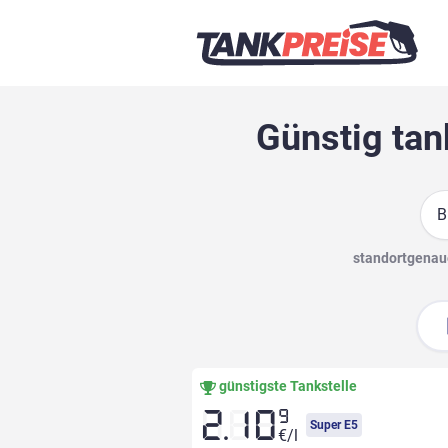
Günstig tan
Suc
standortgenaue
günstigste Tankstelle
9
2.10
Super E5
€/l