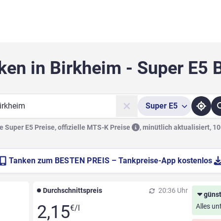
ken in Birkheim - Super E5 
Super
E5
he
 Super E5 Preise, offizielle
MTS-K Preise
,
minütlich aktualisiert, 1
Tanken zum
BESTEN PREIS
– Tankpreise-App kostenlos
Durchschnittspreis
20:36 Uhr
günst
2,15
Alles un
€/l