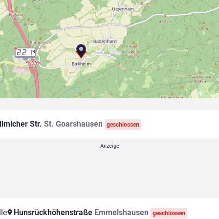
2.21
9
lmicher Str.
St. Goarshausen
geschlossen
le
Hunsrückhöhenstraße
Emmelshausen
geschlossen