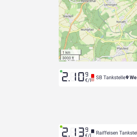
1 km
3000 ft
2.10
9
SB Tankstelle
Wel
€/l
2.13
9
Raiffeisen Tankstel
€/l