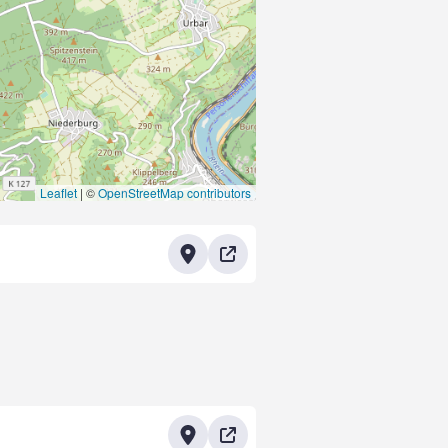
Leaflet
|
©
OpenStreetMap contributors