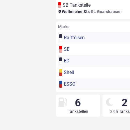
SB Tankstelle
Wellmicher Str.
St. Goarshausen
Marke
Raiffeisen
SB
ED
Shell
ESSO
6
2
Tankstellen
24 h Tanks