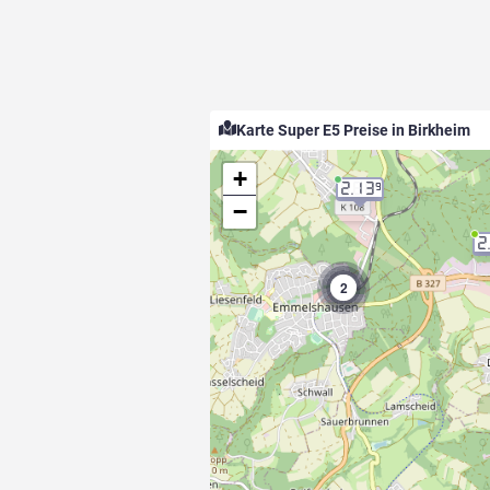
Karte Super E5 Preise in Birkheim
+
2.13
9
−
2
2