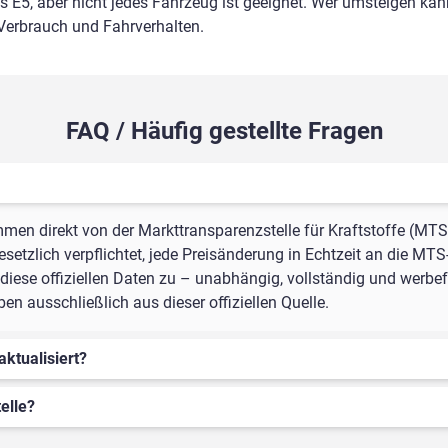
ls E5, aber nicht jedes Fahrzeug ist geeignet. Wer umsteigen kann
 Verbrauch und Fahrverhalten.
FAQ / Häufig gestellte Fragen
mmen direkt von der Markttransparenzstelle für Kraftstoffe (MTS
setzlich verpflichtet, jede Preisänderung in Echtzeit an die MTS
iese offiziellen Daten zu – unabhängig, vollständig und werbefr
n ausschließlich aus dieser offiziellen Quelle.
aktualisiert?
elle?