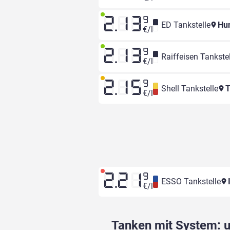
2.13
9
ED Tankstelle
Hun
€/l
2.13
9
Raiffeisen Tankstel
€/l
2.15
9
Shell Tankstelle
T
€/l
2.21
9
ESSO Tankstelle
I
€/l
Tanken mit System: un