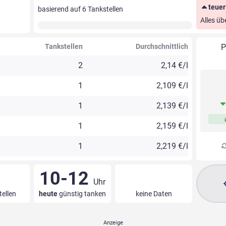
teuer
basierend auf
6
Tankstellen
Alles üb
Tankstellen
Durchschnittlich
P
2
2,14 €/l
1
2,109 €/l
1
2,139 €/l
1
2,159 €/l
1
2,219 €/l
10-12
Uhr
tellen
heute
günstig tanken
keine Daten