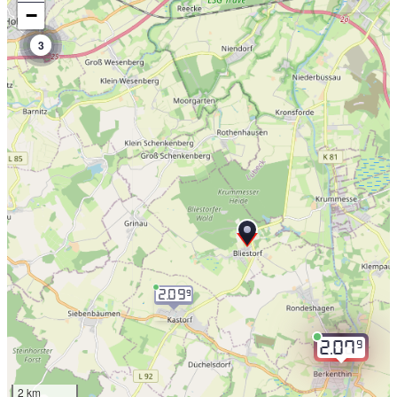
−
3
2.09
9
9
2.07
2 km