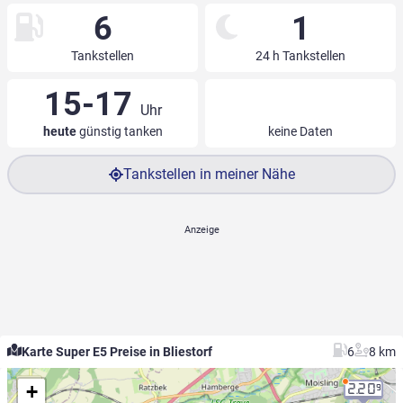
6
1
Tankstellen
24 h Tankstellen
15-17
Uhr
heute
günstig tanken
keine Daten
Tankstellen in meiner Nähe
Karte Super E5 Preise in Bliestorf
6
8 km
+
2.20
9