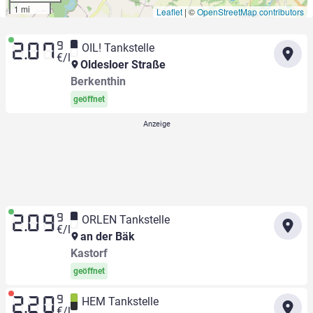
1 mi
Leaflet
|
©
OpenStreetMap contributors
9
OIL! Tankstelle
2.07
€/l
Oldesloer Straße
Berkenthin
geöffnet
9
ORLEN Tankstelle
2.09
€/l
an der Bäk
Kastorf
geöffnet
9
HEM Tankstelle
2.20
€/l