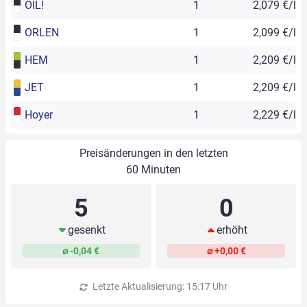
OIL!
1
2,079 €/l
ORLEN
1
2,099 €/l
HEM
1
2,209 €/l
JET
1
2,209 €/l
Hoyer
1
2,229 €/l
Preisänderungen in den letzten
60 Minuten
5
0
gesenkt
erhöht
⌀ -0,04 €
⌀ +0,00 €
Letzte Aktualisierung: 15:17 Uhr