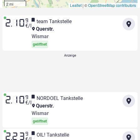
2 mi
Leaflet
|
©
OpenStreetMap contributors
9
team Tankstelle
2.10
€/l
Querstr.
Wismar
geöffnet
9
NORDOEL Tankstelle
2.10
€/l
Querstr.
Wismar
geöffnet
9
OIL! Tankstelle
2.23
€/l