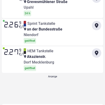
Grevesmühlener Straße
Upahl
24 h
9
Sprint Tankstelle
2.26
€/l
an der Bundesstraße
Niendorf
geöffnet
9
HEM Tankstelle
2.27
€/l
Akazienstr.
Dorf Mecklenburg
geöffnet