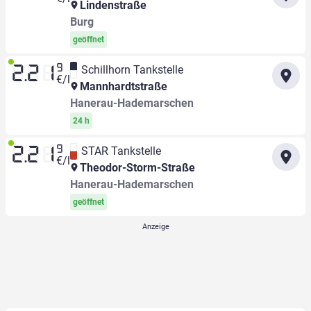
Lindenstraße
Burg
geöffnet
9
Schillhorn Tankstelle
2.21
€/l
Mannhardtstraße
Hanerau-Hademarschen
24 h
9
STAR Tankstelle
2.21
€/l
Theodor-Storm-Straße
Hanerau-Hademarschen
geöffnet