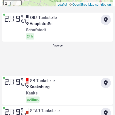
2 mi
Leaflet
|
©
OpenStreetMap contributors
9
OIL! Tankstelle
2.19
€/l
Hauptstraße
Schafstedt
24 h
9
SB Tankstelle
2.19
€/l
Kaaksburg
Kaaks
geöffnet
9
STAR Tankstelle
2.19
€/l