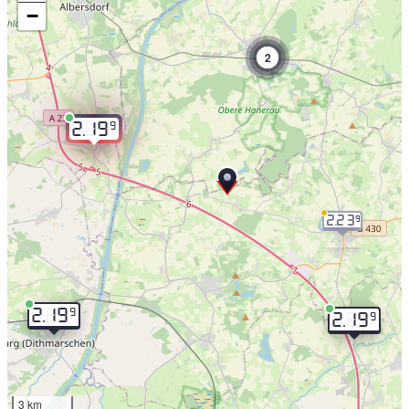
−
2
9
2.19
2.23
9
9
2.19
9
2.19
3 km