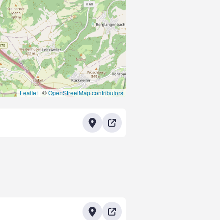
Leaflet
|
©
OpenStreetMap contributors