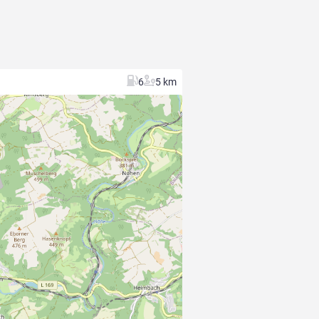
6
5 km