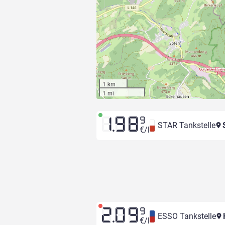
1 km
1 mi
1.98
9
STAR Tankstelle
S
€/l
2.09
9
ESSO Tankstelle
H
€/l