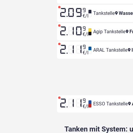
2.09
9
Tankstelle
Wasser
€/l
2.10
9
Agip Tankstelle
Fr
€/l
2.11
9
ARAL Tankstelle
I
€/l
2.11
9
ESSO Tankstelle
€/l
Tanken mit System: un