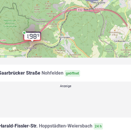
9
1.98
aarbrücker Straße
Nohfelden
geöffnet
arald-Fissler-Str.
Hoppstädten-Weiersbach
24 h