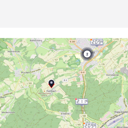
2.09
9
2
2.11
9
2.09
9