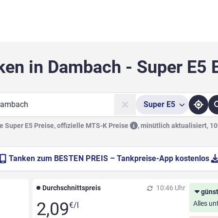
ken in Dambach - Super E5 
Super
E5
he
 Super E5 Preise, offizielle
MTS-K Preise
,
minütlich aktualisiert, 1
Tanken zum
BESTEN PREIS
– Tankpreise-App kostenlos
Durchschnittspreis
10:46 Uhr
günst
2,09
Alles un
€/l