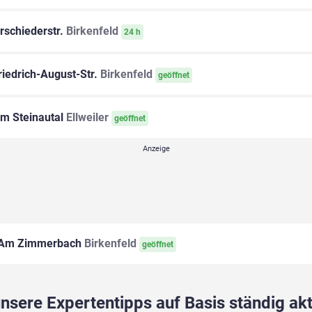
schiederstr.
Birkenfeld
24 h
iedrich-August-Str.
Birkenfeld
geöffnet
m Steinautal
Ellweiler
geöffnet
Am Zimmerbach
Birkenfeld
geöffnet
sere Expertentipps auf Basis ständig akt