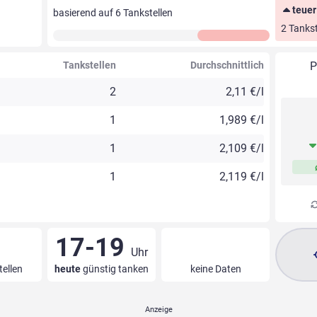
teuer
basierend auf
6
Tankstellen
2 Tankst
Tankstellen
Durchschnittlich
P
2
2,11 €/l
1
1,989 €/l
1
2,109 €/l
1
2,119 €/l
17-19
Uhr
tellen
heute
günstig tanken
keine Daten