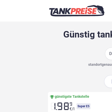
Günstig tan
Suc
standortgenaue
günstigste Tankstelle
9
1.98
Super E5
€/l