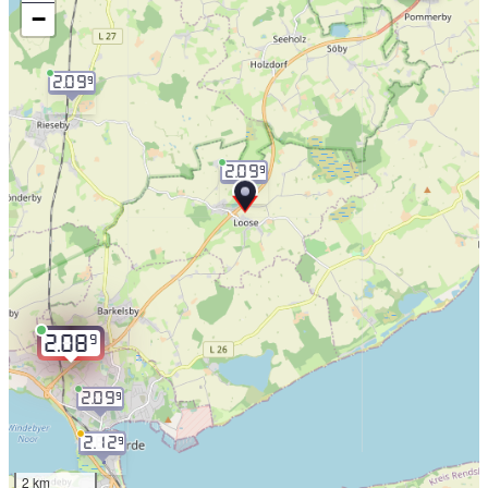
−
2.09
9
2.09
9
9
2.08
2.09
9
2.12
9
2 km