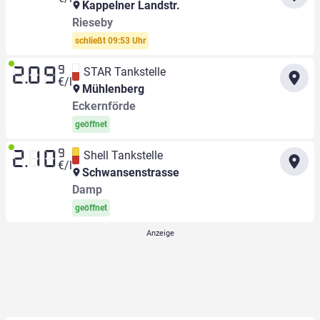
Kappelner Landstr.
Rieseby
schließt 09:53 Uhr
9
STAR Tankstelle
2.09
€/l
Mühlenberg
Eckernförde
geöffnet
9
Shell Tankstelle
2.10
€/l
Schwansenstrasse
Damp
geöffnet