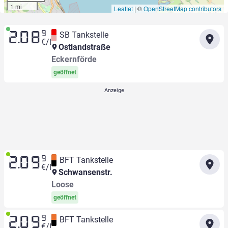
1 mi
Leaflet
|
©
OpenStreetMap contributors
9
SB Tankstelle
2.08
€/l
Ostlandstraße
Eckernförde
geöffnet
9
BFT Tankstelle
2.09
€/l
Schwansenstr.
Loose
geöffnet
9
BFT Tankstelle
2.09
€/l