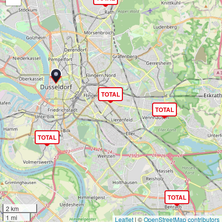
TOTAL
TOTAL
TOTAL
TOTAL
2 km
1 mi
Leaflet
|
©
OpenStreetMap contributors