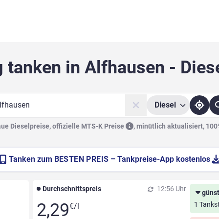
 tanken in Alfhausen - Dies
Diesel
he
e Dieselpreise, offizielle
MTS-K Preise
,
minütlich aktualisiert, 10
Tanken zum
BESTEN PREIS
– Tankpreise-App kostenlos
Durchschnittspreis
12:56 Uhr
günst
2,29
1 Tankst
€/l