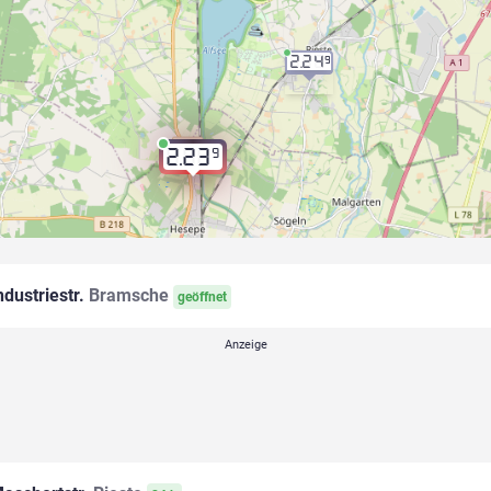
2.24
9
9
2.23
ndustriestr.
Bramsche
geöffnet