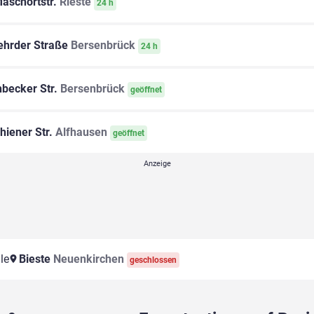
aschortstr.
Rieste
24 h
hrder Straße
Bersenbrück
24 h
becker Str.
Bersenbrück
geöffnet
hiener Str.
Alfhausen
geöffnet
le
Bieste
Neuenkirchen
geschlossen