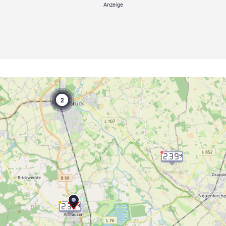
2
2.39
9
2.32
9