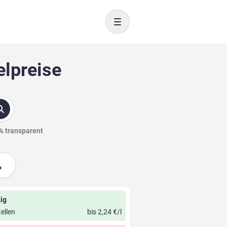
Toggle navigation
elpreise
0% transparent
ig
ellen
bis 2,24 €/l