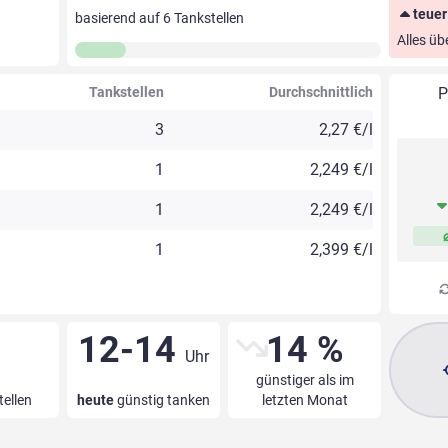
teuer
basierend auf
6
Tankstellen
Alles üb
Tankstellen
Durchschnittlich
P
3
2,27 €/l
1
2,249 €/l
1
2,249 €/l
1
2,399 €/l
12-14
14 %
Uhr
günstiger als im
tellen
heute
günstig tanken
letzten Monat