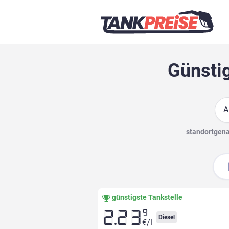
Günstig
Suc
standortgenau
günstigste Tankstelle
9
2.23
Diesel
€/l