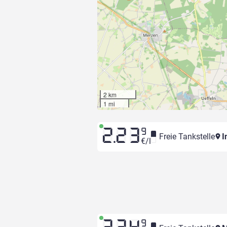
2 km
1 mi
2.23
9
Freie Tankstelle
I
€/l
9