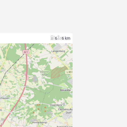
6
6 km