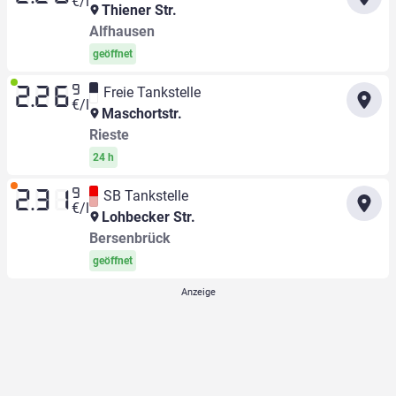
€/l
Thiener Str.
Alfhausen
geöffnet
9
Freie Tankstelle
2.26
€/l
Maschortstr.
Rieste
24 h
9
SB Tankstelle
2.31
€/l
Lohbecker Str.
Bersenbrück
geöffnet