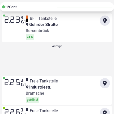
+
2
Cent
9
BFT Tankstelle
2.23
€/l
Gehrder Straße
Bersenbrück
24 h
9
Freie Tankstelle
2.25
€/l
Industriestr.
Bramsche
geöffnet
9
Freie Tankstelle
2.26