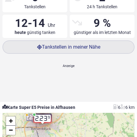
Tankstellen
24 h Tankstellen
12-14
9 %
Uhr
heute
günstig tanken
günstiger als im letzten Monat
Tankstellen in meiner Nähe
Karte Super E5 Preise in Alfhausen
6
6 km
2.31
9
9
2.23
+
−