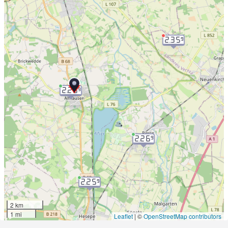
2.35
9
2.26
9
2.26
9
2.25
9
2 km
1 mi
Leaflet
|
©
OpenStreetMap contributors