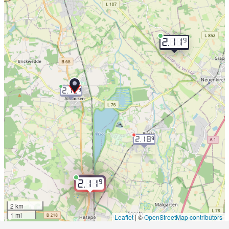
9
2.11
2.12
9
2.18
9
9
2.11
2 km
1 mi
Leaflet
|
©
OpenStreetMap contributors