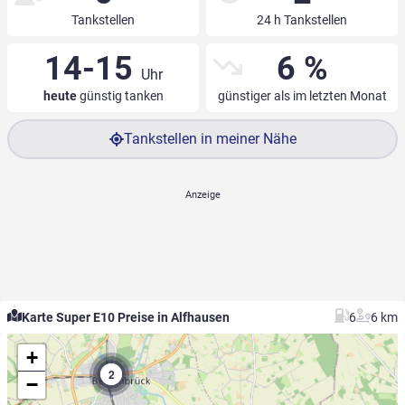
Tankstellen
24 h Tankstellen
14-15
6 %
Uhr
heute
günstig tanken
günstiger als im letzten Monat
Tankstellen in meiner Nähe
Karte Super E10 Preise in Alfhausen
6
6 km
+
2
−