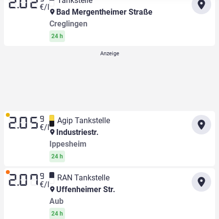
Tankstelle
2.02
€/l
Bad Mergentheimer Straße
Creglingen
24 h
9
Agip Tankstelle
2.05
€/l
Industriestr.
Ippesheim
24 h
9
RAN Tankstelle
2.07
€/l
Uffenheimer Str.
Aub
24 h