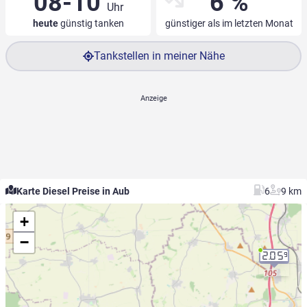
08-10
6 %
Uhr
heute
günstig tanken
günstiger als im letzten Monat
Tankstellen in meiner Nähe
Karte Diesel Preise in Aub
6
9 km
+
−
2.05
9