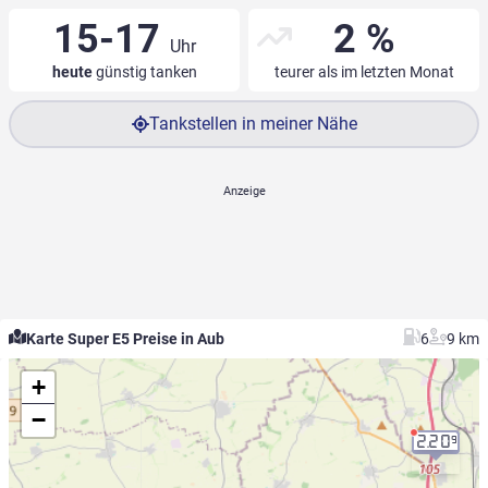
15-17
2 %
Uhr
heute
günstig tanken
teurer als im letzten Monat
Tankstellen in meiner Nähe
Karte Super E5 Preise in Aub
6
9 km
+
−
2.20
9