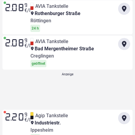
9
AVIA Tankstelle
2.08
€/l
Rothenburger Straße
Röttingen
24 h
9
AVIA Tankstelle
2.08
€/l
Bad Mergentheimer Straße
Creglingen
geöffnet
9
Agip Tankstelle
2.20
€/l
Industriestr.
Ippesheim