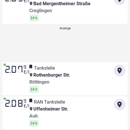
€/l
Bad Mergentheimer Straße
Creglingen
24 h
9
Tankstelle
2.07
€/l
Rothenburger Str.
Röttingen
24 h
9
RAN Tankstelle
2.08
€/l
Uffenheimer Str.
Aub
24 h