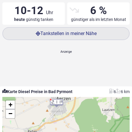
10-12
6 %
Uhr
heute
günstig tanken
günstiger als im letzten Monat
Tankstellen in meiner Nähe
Karte Diesel Preise in Bad Pyrmont
6
6 km
2.11
9
+
−