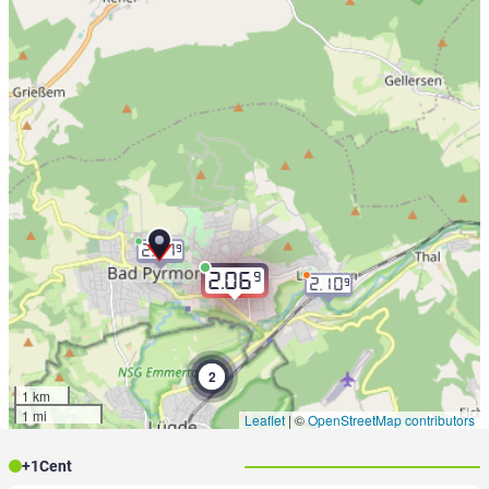
2.07
9
9
2.06
2.10
9
2
1 km
1 mi
Leaflet
|
©
OpenStreetMap contributors
+
1
Cent