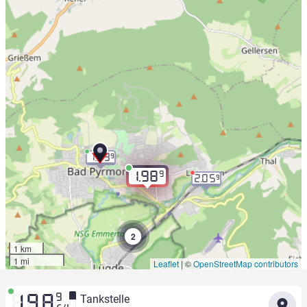
1.99
9
9
1.98
2.05
9
2
1 km
1 mi
Leaflet
|
©
OpenStreetMap contributors
9
Tankstelle
1.98