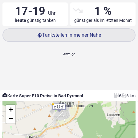
17-19
1 %
Uhr
heute
günstig tanken
günstiger als im letzten Monat
Tankstellen in meiner Nähe
Karte Super E10 Preise in Bad Pyrmont
6
6 km
2.03
9.000000000000227
+
−